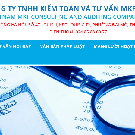
G TY TNHH KIỂM TOÁN VÀ TƯ VẤN MKF
ETNAM MKF CONSULTING AND AUDITING COMPA
ÒNG HÀ NỘI: SỐ 47 LOUIS II, KĐT LOUIS CITY, PHƯỜNG ĐẠI MỖ, T
ĐIỆN THOẠI: 024.85.88.60.77
Ư VẤN HỎI ĐÁP
VĂN BẢN PHÁP LUẬT
MẠNG LƯỚI HOẠT