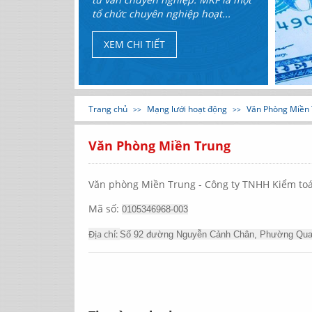
tổ chức chuyên nghiệp hoạt...
XEM CHI TIẾT
Trang chủ
Mạng lưới hoạt động
Văn Phòng Miền
Văn Phòng Miền Trung
Văn phòng Miền Trung - Công ty TNHH Kiểm to
Mã số:
0105346968-003
Địa chỉ:
Số 92 đường Nguyễn Cảnh Chân, Phường Quang