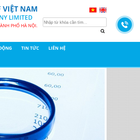
 VIỆT NAM
NY LIMITED
HÀNH PHỐ HÀ NỘI.
 ĐỘNG
TIN TỨC
LIÊN HỆ