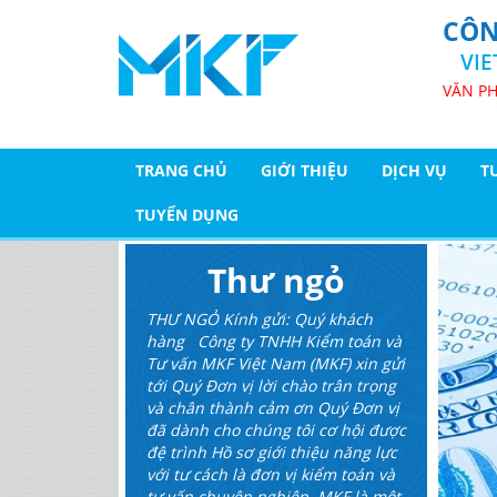
CÔN
VI
VĂN PH
TRANG CHỦ
GIỚI THIỆU
DỊCH VỤ
T
TUYỂN DỤNG
Thư ngỏ
THƯ NGỎ Kính gửi: Quý khách
hàng Công ty TNHH Kiểm toán và
Tư vấn MKF Việt Nam (MKF) xin gửi
tới Quý Đơn vị lời chào trân trọng
và chân thành cảm ơn Quý Đơn vị
đã dành cho chúng tôi cơ hội được
đệ trình Hồ sơ giới thiệu năng lực
với tư cách là đơn vị kiểm toán và
tư vấn chuyên nghiệp. MKF là một